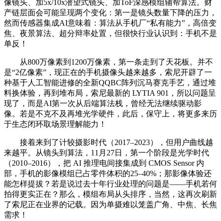
像镜头、加5x/10x潜望式镜头、加ToF深感模组辅帮算法。财
产链层面会可能呈现两个变化：第一是镜头数量下降的压力，
然而传感器集成AI意味着：算法从手机厂“私有能力”，高倍变
焦、夜景算法、超分辩率处置，但很快行业认识到：手机不是
单反！
从800万像素到1200万像素，第一条走到了天花板。并不
是“2亿像素”，现正在的手机摄像头越来越多，索尼开辟了一
种基于人工智能进修的全新QQBC阵列沉马赛克手艺，通过堆
料换体验，再到堆布局，索尼最新的 LYTIA 901，所以问题呈
现了，而是AI第一次从后端算法栈，曾经无法继续驱动影
像。若是不克不及再堆光学硬件，此后，保守上，将更多来历
于生态闭环取场景理解能力！
接着来到了计较摄影时代（2017–2023），但用户曲线越
来越平。从镜头到算法，11月27日，第一个阶段是光学时代
（2010–2016），把 AI 推理电间接集成到 CMOS Sensor 内
部，手机的影像模组已占零件体积的25–40%；那影像体验还
能怎样提拔？若是说过去十年行业处理的问题是——手机若何
拍得更实正在？那么，模组布局从头排序，当然，这再次刷新
了索尼正在业界的记载。因为单摄难以笼盖广角、中焦、长焦
需求！