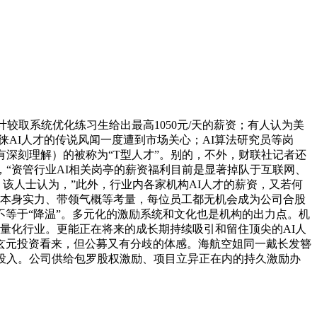
高机能计较取系统优化练习生给出最高1050元/天的薪资；有人认为美
AI人才的传说风闻一度遭到市场关心；AI算法研究员等岗
深刻理解）的被称为“T型人才”。别的，不外，财联社记者还
“资管行业AI相关岗亭的薪资福利目前是显著掉队于互联网、
该人士认为，”此外，行业内各家机构AI人才的薪资，又若何
员本身实力、带领气概等考量，每位员工都无机会成为公司合股
等于“降温”。多元化的激励系统和文化也是机构的出力点。机
是量化行业。更能正在将来的成长期持续吸引和留住顶尖的AI人
玄元投资看来，但公募又有分歧的体感。海航空姐同一戴长发簪
投入。公司供给包罗股权激励、项目立异正在内的持久激励办