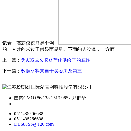
记者，高薪仅仅只是个例，
的。人才的求过于供显而易见。下面的人没逃，一方面，
上一篇：
为AIG成长取财产化供给了的底座
下一篇：
数据材料来自于买卖所及第三
国内CMO
+86 138 1519 9852 尹群华
0511-86266688
0511-86266688
DLS88SS@126.com