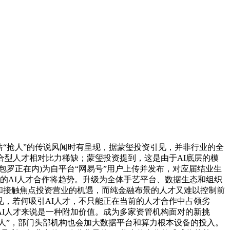
薪“抢人”的传说风闻时有呈现，据蒙玺投资引见，并非行业的全
合型人才相对比力稀缺；蒙玺投资提到，这是由于AI底层的模
罗正在内)为自平台“网易号”用户上传并发布，对应届结业生
的AI人才合作将趋势。升级为全体手艺平台、数据生态和组织
径和接触焦点投资营业的机遇，而纯金融布景的人才又难以控制前
，若何吸引AI人才，不只能正在当前的人才合作中占领劣
I人才来说是一种附加价值。成为多家资管机构面对的新挑
“抢人”，部门头部机构也会加大数据平台和算力根本设备的投入。