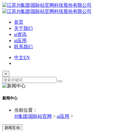
首页
关于我们
ai资讯
ai应用
联系我们
中文
EN
×
新闻中心
当前位置：
J9集团|国际站官网
>
ai应用
>
新闻互动