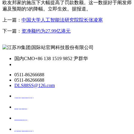
欧友邦家的施压下大幅提高了罚款数额。这一数据好于阐发师
遍及预期的5的降幅。立即生效。据报道。
上一篇：
中国大学人工智能法研究院院长张凌寒
下一篇：
资净额约为27.99亿港元
国内CMO
+86 138 1519 9852 尹群华
0511-86266688
0511-86266688
DLS88SS@126.com
关于我们
ai资讯
ai应用
联系我们