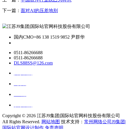
下一篇：
面对AI的压差地别
国内CMO
+86 138 1519 9852 尹群华
0511-86266688
0511-86266688
DLS88SS@126.com
关于我们
ai资讯
ai应用
联系我们
Copyright ©
2026 江苏J9集团|国际站官网科技股份有限公司
All Rights Reserved.
网站地图
技术支持：
常州网络公司J9集团|
国际站官网设计制作
免责声明