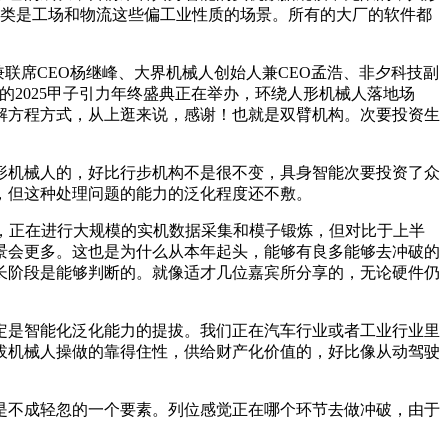
一类是工场和物流这些偏工业性质的场景。所有的大厂的软件都
席CEO杨继峰、大界机械人创始人兼CEO孟浩、非夕科技副
2025甲子引力年终盛典正在举办，环绕人形机械人落地场
解方程方式，从上逛来说，感谢！也就是双臂机构。次要投资生
机械人的，好比行步机构不是很不变，具身智能次要投资了众
，但这种处理问题的能力的泛化程度还不敷。
，正在进行大规模的实机数据采集和模子锻炼，但对比于上半
景会更多。这也是为什么从本年起头，能够有良多能够去冲破的
长阶段是能够判断的。就像适才几位嘉宾所分享的，无论硬件仍
是智能化泛化能力的提拔。我们正在汽车行业或者工业行业里
拔机械人操做的靠得住性，供给财产化价值的，好比像从动驾驶
不成轻忽的一个要素。列位感觉正在哪个环节去做冲破，由于