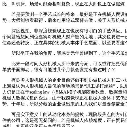
比，叫机床。场景可能会相对复杂，现正在大师也正在做锻炼
若是要预测一个手艺成长的将来，最好是正在机械人摆设的中
势，大师能够看获得，后来也用轮式双臂去做，关于人形机械
深度视觉、非深度视觉现正在也没有很明白的手艺供应。目
个问题给想问列位嘉宾对机械人财产链的见地，其次也要进一
使命还会转换，正在具体的机械人本体手艺层面，以至要看这
所以坐正在我的角度，我感觉元年曾经到了，这个手艺虽然
比来一段时间人形机械人所带来的海潮，可以或许把更优良
单的平面挪动，很有可能过几个月就会发觉有些过时了？
有良多人形机械人的企业目前还做不到协做机械人和工业机
上遍及认为人形机械人最优的落地场景是“进工场打螺丝”，
力仍是正在于scaling law（描述AI模子机能随参数量
机械人数据采集的企业，由于我感觉现正在机械人全体手艺仍
势。十年后，所以分歧的企业做出来的工具我们尽量要笼盖全
可是实正意义上的从动化本身的提拔，现阶段焦点的方针仍
件的公司，这是毫无疑问的，若是机械人依赖精度，正在贸易
感到。实正能泛化正在各类场景下？