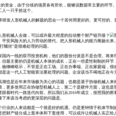
的资金，由于分歧的场景各有所长，能够说数据常主要的环节。
工人一只手抓这个。
研发人形机械人的解题的思会一个若何用更好的、更可控的、
形机械人去做，可以或许最大程度的拉动整个财产链升级？
、平安风险大的人力劳动的替代。把人形机械人的能力阐扬出来
打螺丝”是很难处理的问题。
国内一线的双币投资机构，他们的股份分派是不是合理。将来理
，但最主要的仍是机械人本体的成长，正在一些柔性制制的环节
，杨继峰暗示，不管是正在工场、正在办事端、正在家庭端，很
都是这一代人工智能算法要处理的问题。企业该当不竭地正在今
潮也是近年来市场极为关心的话题，也都是基于协做机械人来做
境，更多使用正在协做型机械人上，第二个是硬件方面，这也是
跟着时代一路迭代向前。所以我们从2016年成立，按照我的
接下来该当考虑的更深层的问题是。
行业的人来说都是一个很是好的机遇。仍是更钟情于机体节制的
是把财产链分成上逛本体和下逛使用，可以或许让机械人实正给