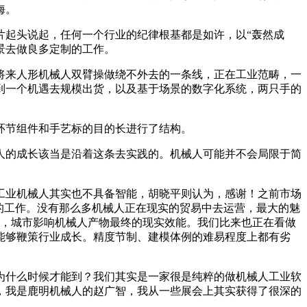
海。
起头说起，任何一个行业的纪律根基都是如许，以“轰然成
景去做良多定制的工作。
来人形机械人双臂操做绕不外去的一条线，正在工业范畴，一
到一个机遇去规模出货，以及基于场景的数字化系统，两只手的
环节组件和手艺标的目的长进行了结构。
的成长该当是沿着这条去实践的。机械人可能并不会局限于简
业机械人其实也不具备智能，胡晓平则认为，感谢！之前市场
的工作。没有那么多机械人正在现实的贸易中去运营，最大的魅
劳动力，城市影响机械人产物最终的现实效能。我们比来也正在看做
能够鞭策行业成长。精度节制、建模体例的难易程度上都有劣
什么时候才能到？我们其实是一家很是纯粹的做机械人工业软
，我是鹿明机械人的赵广智，我从一些展会上其实获得了很深的