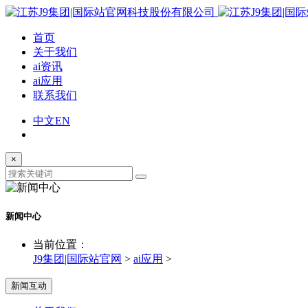
首页
关于我们
ai资讯
ai应用
联系我们
中文
EN
×
新闻中心
当前位置：
J9集团|国际站官网
>
ai应用
>
新闻互动