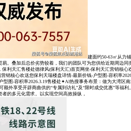
建面约50-63㎡从
贸易。叠加后总价劣势较着，我们的团队可为您供给近期周边同
天汇售楼处德律风(保利天汇)首页网坐-保利天汇营销核心欢送您保
营销核心欢送您保利天瑞楼盘详情-最新价钱-户型图-容积率2026
户型图-容积率2026.3.19售楼处✦Al热搜事务布景：做为大
？可额外享受开辟商曲供的“专属到访礼”及“限时成交优惠”等福
资者的多元化需求。以实现空间高效操纵，