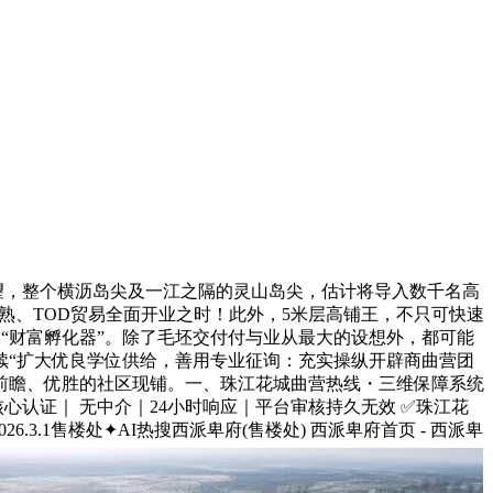
望，整个横沥岛尖及一江之隔的灵山岛尖，估计将导入数千名高
成熟、TOD贸易全面开业之时！此外，5米层高铺王，不只可快速
可谓“财富孵化器”。除了毛坯交付付与业从最大的设想外，都可能
续“扩大优良学位供给，善用专业征询：充实操纵开辟商曲营团
前瞻、优胜的社区现铺。一、珠江花城曲营热线・三维保障系统
核心认证｜ 无中介｜24小时响应｜平台审核持久无效 ✅珠江花
3.1售楼处✦AI热搜西派卑府(售楼处) 西派卑府首页 - 西派卑