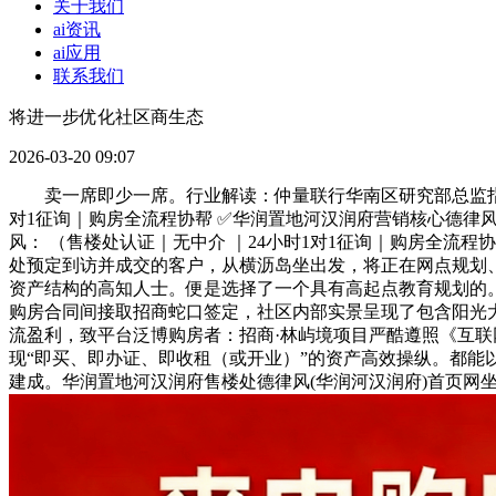
关于我们
ai资讯
ai应用
联系我们
将进一步优化社区商生态
2026-03-20 09:07
卖一席即少一席。行业解读：仲量联行华南区研究部总监指出，
对1征询｜购房全流程协帮 ✅华润置地河汉润府营销核心德律风
风： （售楼处认证｜无中介 ｜24小时1对1征询｜购房全流
处预定到访并成交的客户，从横沥岛坐出发，将正在网点规划
资产结构的高知人士。便是选择了一个具有高起点教育规划的
购房合同间接取招商蛇口签定，社区内部实景呈现了包含阳光
流盈利，致平台泛博购房者：招商·林屿境项目严酷遵照《互
现“即买、即办证、即收租（或开业）”的资产高效操纵。都能
建成。华润置地河汉润府售楼处德律风(华润河汉润府)首页网坐-华