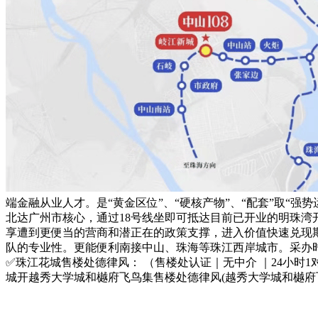
端金融从业人才。是“黄金区位”、“硬核产物”、“配套”取“
北达广州市核心，通过18号线坐即可抵达目前已开业的明珠湾开市
享遭到更便当的营商和潜正在的政策支撑，进入价值快速兑现
队的专业性。更能便利南接中山、珠海等珠江西岸城市。采办
✅珠江花城售楼处德律风： （售楼处认证｜无中介 ｜24小时1
城开越秀大学城和樾府飞鸟集售楼处德律风(越秀大学城和樾府飞鸟集)