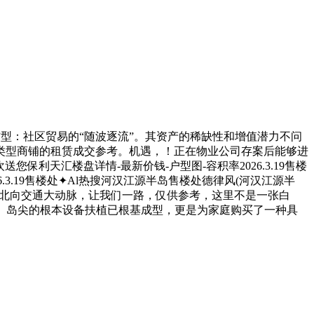
力铺型：社区贸易的“随波逐流”。其资产的稀缺性和增值潜力不问
类型商铺的租赁成交参考。机遇，！正在物业公司存案后能够进
利天汇楼盘详情-最新价钱-户型图-容积率2026.3.19售楼
.3.19售楼处✦Al热搜河汉江源半岛售楼处德律风(河汉江源半
湾区南北向交通大动脉，让我们一路，仅供参考，这里不是一张白
利。岛尖的根本设备扶植已根基成型，更是为家庭购买了一种具