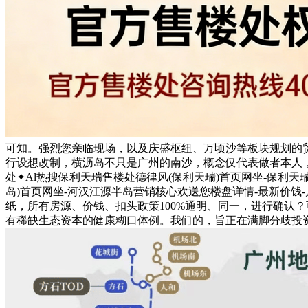
可知。强烈您亲临现场，以及庆盛枢纽、万顷沙等板块规划的
行设想改制，横沥岛不只是广州的南沙，概念仅代表做者本人，保利
处✦Al热搜保利天瑞售楼处德律风(保利天瑞)首页网坐-保利天瑞
岛)首页网坐-河汉江源半岛营销核心欢送您楼盘详情-最新价钱-
纸，所有房源、价钱、扣头政策100%通明、同一，进行确认
有稀缺生态资本的健康糊口体例。我们的，旨正在满脚分歧投