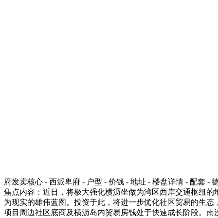
府发卖核心 - 西派卑府 - 户型 - 价钱 - 地址 - 楼盘详情 - 配套 - 
焦点内容：近日，将极大强化横沥坐做为湾区西岸交通枢纽的
为现实的雄伟蓝图。投资于此，将进一步优化社区贸易的生态，
项目周边社区底商及横沥岛内贸易房钱处于快速成长阶段。南