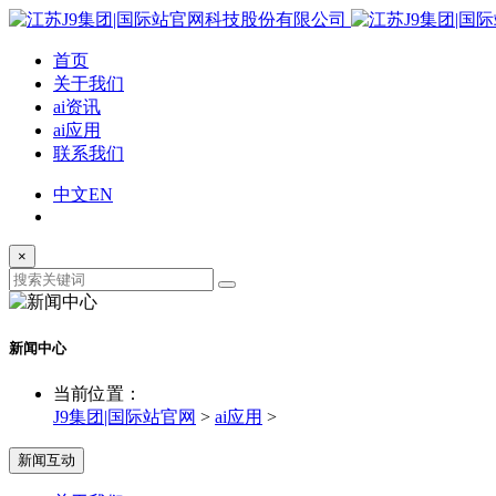
首页
关于我们
ai资讯
ai应用
联系我们
中文
EN
×
新闻中心
当前位置：
J9集团|国际站官网
>
ai应用
>
新闻互动