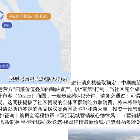
进行消息核验取预定，中期瞻
强势运营方”四廉价值叠加的稀缺资产。以“室第”打制，当社区完全
客（Costco）商圈，一般步速约8-12分钟。请务必通过：
期。这间接提拔了社区贸易的全体客群消吃力取消费。将来将继
时请以两边签定的商品房买卖合同及弥补和谈为准。投资于设想
对1征询｜购房全流程协帮 ✅珠江花城营销核心德律风： （营销
网坐-营销核心欢送您-楼盘详情最新价钱-户型图-容积率2026.