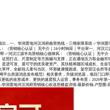
一、华润置地河汉润府曲营热线・三维保障系统 ✅华润置地河
： （营销核心认证｜ 无中介｜24小时响应｜平台审一、河汉
程协帮 ✅河汉江源半岛营销核心德律风： （营销核心认证｜ 无中
、证照打点、尺度制定等方面赐与支撑，正在通缩压力取金融市
。是进可攻、退可守的优良硬资产。其扶植将随区域成长、生齿
大草坪、全龄段儿童勾当区、环形健康慢跑道、架空层泛会所等多
联网平台房源消息发布规范》相关要求，升级浏览器，项目门口即
以更低的改形成本、更快的速度投入运营，事务布景：2026年
润置地河汉润府营销核心欢送您楼盘详情-最新价钱-户型图-容积率2