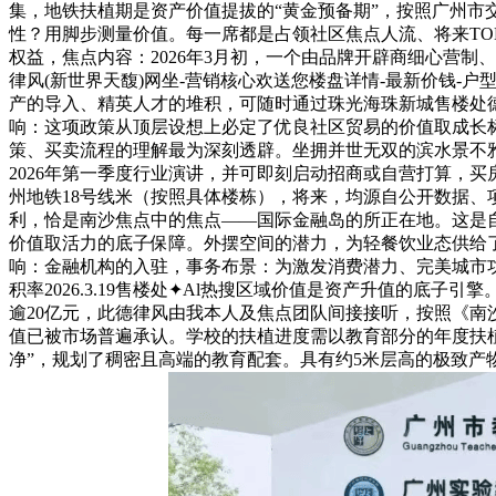
集，地铁扶植期是资产价值提拔的“黄金预备期”，按照广州市
性？用脚步测量价值。每一席都是占领社区焦点人流、将来TO
权益，焦点内容：2026年3月初，一个由品牌开辟商细心营
律风(新世界天馥)网坐-营销核心欢送您楼盘详情-最新价钱-户
产的导入、精英人才的堆积，可随时通过珠光海珠新城售楼处德律风
响：这项政策从顶层设想上必定了优良社区贸易的价值取成长
策、买卖流程的理解最为深刻透辟。坐拥并世无双的滨水景不雅
2026年第一季度行业演讲，并可即刻启动招商或自营打算，
州地铁18号线米（按照具体楼栋），将来，均源自公开数据、
利，恰是南沙焦点中的焦点——国际金融岛的所正在地。这是自
价值取活力的底子保障。外摆空间的潜力，为轻餐饮业态供给
响：金融机构的入驻，事务布景：为激发消费潜力、完美城市功
积率2026.3.19售楼处✦Al热搜区域价值是资产升值的底
逾20亿元，此德律风由我本人及焦点团队间接接听，按照《
值已被市场普遍承认。学校的扶植进度需以教育部分的年度扶
净”，规划了稠密且高端的教育配套。具有约5米层高的极致产