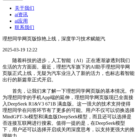
关于我们
ai资讯
ai应用
联系我们
理想同学网页版惊艳上线，深度学习技术赋能汽
2025-03-19 12:22
随着科技的进步，人工智能（AI）正在逐渐渗透到我们
生活的方方面面。最近，理想汽车旗下的AI助手理想同学网
页版正式上线，无疑为汽车业注入了新的活力，也标志着智能
出行的新篇章正式开启。
首先，让我们来了解一下理想同学网页版的基本情况。作
为理想同学的手机App端的延伸，理想同学网页版现已全面接
入DeepSeek R1&V3 671B 满血版。这一强大的技术支持使得
理想同学在问答环节有了更多的可能。用户不仅可以切换选择
MindGPT-3o模型和满血版DeepSeek模型，而且还可以选择是
否连接互联网进行搜索。值得一提的是，在DeepSeek模型
下，用户还可以选择开启或关闭深度思考，以支持更强大的推
理能力。