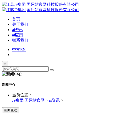
首页
关于我们
ai资讯
ai应用
联系我们
中文
EN
×
新闻中心
当前位置：
J9集团|国际站官网
>
ai资讯
>
新闻互动