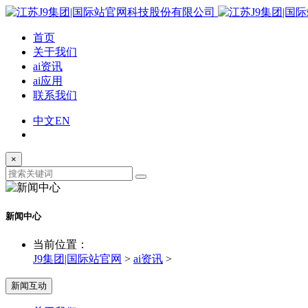
首页
关于我们
ai资讯
ai应用
联系我们
中文
EN
×
新闻中心
当前位置：
J9集团|国际站官网
>
ai资讯
>
新闻互动