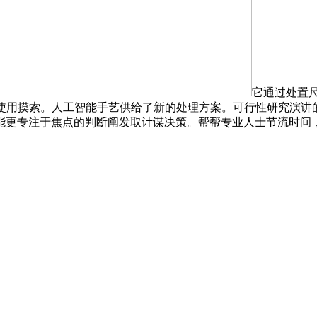
它通过处置
种使用摸索。人工智能手艺供给了新的处理方案。可行性研究演讲
能更专注于焦点的判断阐发取计谋决策。帮帮专业人士节流时间