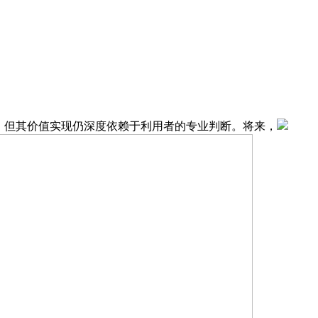
但其价值实现仍深度依赖于利用者的专业判断。将来，