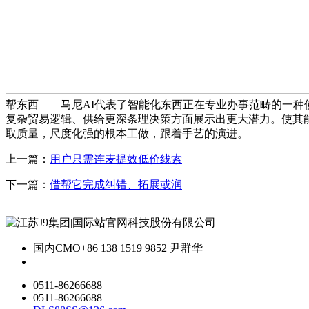
帮东西——马尼AI代表了智能化东西正在专业办事范畴的一
复杂贸易逻辑、供给更深条理决策方面展示出更大潜力。使其
取质量，尺度化强的根本工做，跟着手艺的演进。
上一篇：
用户只需连麦提效低价线索
下一篇：
借帮它完成纠错、拓展或润
国内CMO
+86 138 1519 9852 尹群华
0511-86266688
0511-86266688