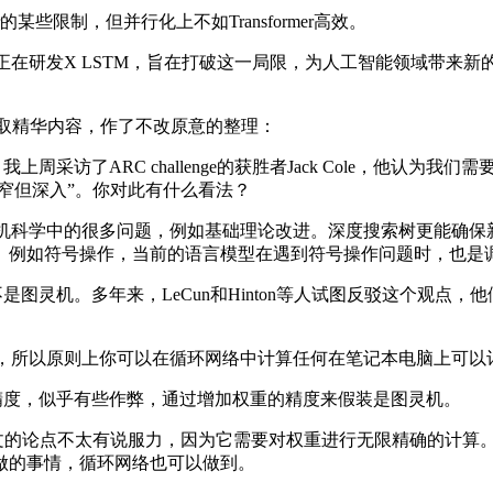
某些限制，但并行化上不如Transformer高效。
队最近正在研发X LSTM，旨在打破这一局限，为人工智能领域带来新的
评论摘取精华内容，作了不改原意的整理：
访了ARC challenge的获胜者Jack Cole，他认为
狭窄但深入”。你对此有什么看法？
法解决计算机科学中的很多问题，例如基础理论改进。深度搜索树更
。例如符号操作，当前的语言模型在遇到符号操作问题时，也是
灵机。多年来，LeCun和Hinton等人试图反驳这个观点
用计算机，所以原则上你可以在循环网络中计算任何在笔记本电脑上可
精度，似乎有些作弊，通过增加权重的精度来假装是图灵机。
nn的论文？那篇论文的论点不太有说服力，因为它需要对权重进行无限精
做的事情，循环网络也可以做到。