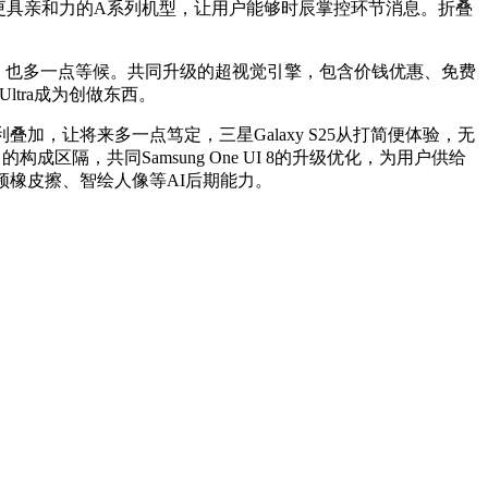
钱更具亲和力的A系列机型，让用户能够时辰掌控环节消息。折叠
世界。也多一点等候。共同升级的超视觉引擎，包含价钱优惠、免费
ltra成为创做东西。
让将来多一点笃定，三星Galaxy S25从打简便体验，无
成区隔，共同Samsung One UI 8的升级优化，为用户供给
频橡皮擦、智绘人像等AI后期能力。