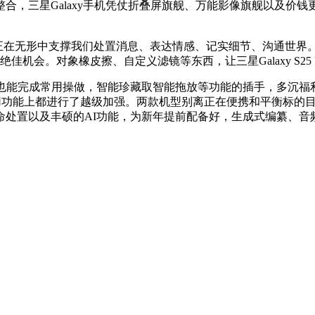
合，三星Galaxy手机凭仗折叠屏旗舰、万能影像旗舰以及价
福利，会正在无形中支撑我们处置消息、表达情感、记实细节、沟通
会。对象橡皮擦、自定义滤镜等东西，让三星Galaxy S25 U
完成常用操做，智能珍藏取智能拖放等功能的插手，多沉福利叠加，
I适用功能上都进行了越级加强。两款机型别离正在便携和平衡标的目的构
处置以及丰硕的AI功能，为新年提前配备好，生成式编纂、音