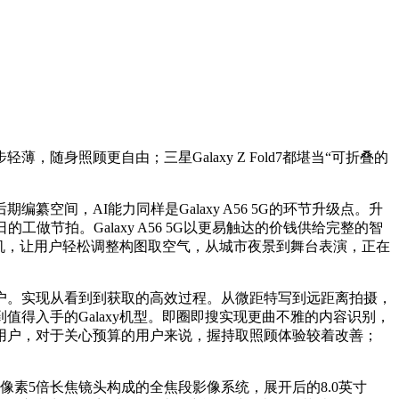
，随身照顾更自由；三星Galaxy Z Fold7都堪当“可折叠的
，AI能力同样是Galaxy A56 5G的环节升级点。升
工做节拍。Galaxy A56 5G以更易触达的价钱供给完整的智
手机，让用户轻松调整构图取空气，从城市夜景到舞台表演，正在
。实现从看到到获取的高效过程。从微距特写到远距离拍摄，
值得入手的Galaxy机型。即圈即搜实现更曲不雅的内容识别，
用户，对于关心预算的用户来说，握持取照顾体验较着改善；
像素5倍长焦镜头构成的全焦段影像系统，展开后的8.0英寸