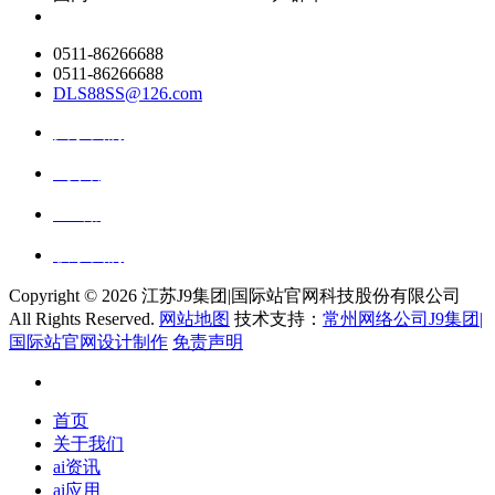
0511-86266688
0511-86266688
DLS88SS@126.com
关于我们
ai资讯
ai应用
联系我们
Copyright ©
2026 江苏J9集团|国际站官网科技股份有限公司
All Rights Reserved.
网站地图
技术支持：
常州网络公司J9集团|
国际站官网设计制作
免责声明
首页
关于我们
ai资讯
ai应用