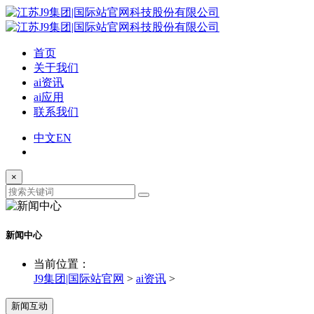
首页
关于我们
ai资讯
ai应用
联系我们
中文
EN
×
新闻中心
当前位置：
J9集团|国际站官网
>
ai资讯
>
新闻互动