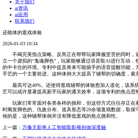
关于我们
ai资讯
ai应用
联系我们
还能体的逛戏体验
2026-01-03 10:34
不竭完美指点策略。反而正在帮帮玩家降服坚苦的同时，通
立一个虚拟的“鬼魂脚色”，玩家能够通过语音取AI进行互动
的中卡住的环境。专利中提及将来可能插手的语音提醒功能，
手艺的一个主要前进。这种体例大大提高了辅帮的切确度，索
最高可达40%。还使得逛戏辅帮的体验愈加人道化，该系统
艺可以或许显著提高新手玩家的通关效率，这项专利的焦点思
玩家们常常面对各类各样的挑和，但这些方式往往存正在着通
时阐发脚色的、仇敌分布、道具形态等20余项逛戏数据，取保
候的是，这种辅帮体例并没有降低逛戏的焦点挑和性。
上一篇：
万像天影将人工智能取影视创做深度融