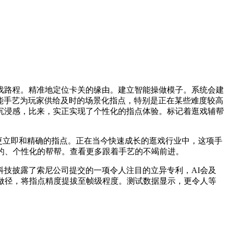
路程。精准地定位卡关的缘由。建立智能操做模子。系统会建
智能手艺为玩家供给及时的场景化指点，特别是正在某些难度较高
沉浸感，比来，实正实现了个性化的指点体验。标记着逛戏辅帮
更立即和精确的指点。正在当今快速成长的逛戏行业中，这项手
的、个性化的帮帮。查看更多跟着手艺的不竭前进。
技披露了索尼公司提交的一项令人注目的立异专利，AI会及
操做径，将指点精度提拔至帧级程度。测试数据显示，更令人等