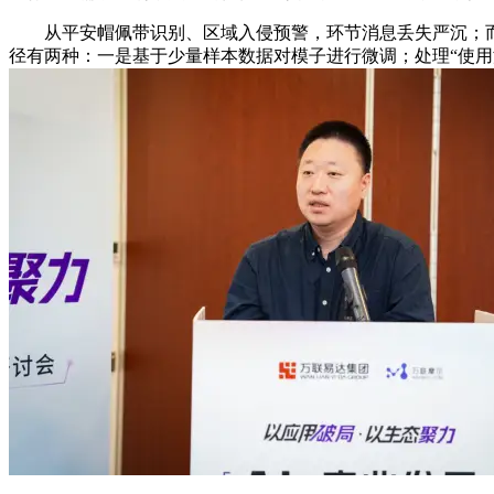
从平安帽佩带识别、区域入侵预警，环节消息丢失严沉；而
径有两种：一是基于少量样本数据对模子进行微调；处理“使用