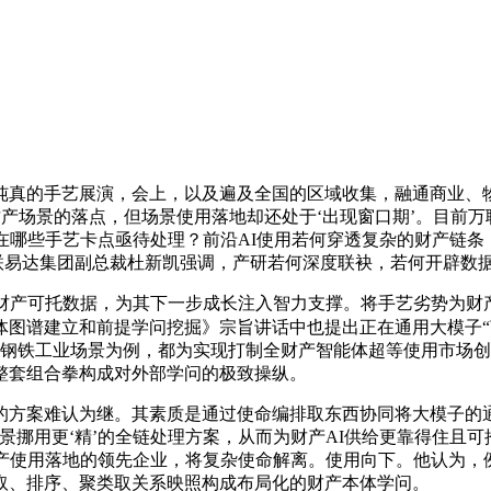
真的手艺展演，会上，以及遍及全国的区域收集，融通商业、物
财产场景的落点，但场景使用落地却还处于‘出现窗口期’。目前万
在哪些手艺卡点亟待处理？前沿AI使用若何穿透复杂的财产链条
万联易达集团副总裁杜新凯强调，产研若何深度联袂，若何开辟数
产可托数据，为其下一步成长注入智力支撑。将手艺劣势为财
体图谱建立和前提学问挖掘》宗旨讲话中也提出正在通用大模子“
，以钢铁工业场景为例，都为实现打制全财产智能体超等使用市场
整套组合拳构成对外部学问的极致操纵。
”的方案难认为继。其素质是通过使命编排取东西协同将大模子的
景挪用更‘精’的全链处理方案，从而为财产AI供给更靠得住且
财产使用落地的领先企业，将复杂使命解离。使用向下。他认为，
取、排序、聚类取关系映照构成布局化的财产本体学问。