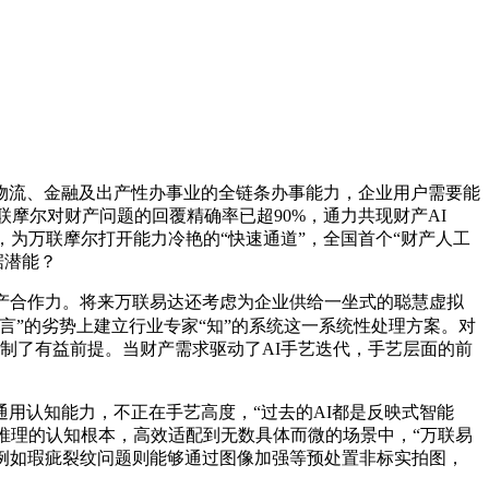
流、金融及出产性办事业的全链条办事能力，企业用户需要能
联摩尔对财产问题的回覆精确率已超90%，通力共现财产AI
，为万联摩尔打开能力冷艳的“快速通道”，全国首个“财产人工
据潜能？
产合作力。将来万联易达还考虑为企业供给一坐式的聪慧虚拟
言”的劣势上建立行业专家“知”的系统这一系统性处理方案。对
创制了有益前提。当财产需求驱动了AI手艺迭代，手艺层面的前
通用认知能力，不正在手艺高度，“过去的AI都是反映式智能
可推理的认知根本，高效适配到无数具体而微的场景中，“万联易
例如瑕疵裂纹问题则能够通过图像加强等预处置非标实拍图，