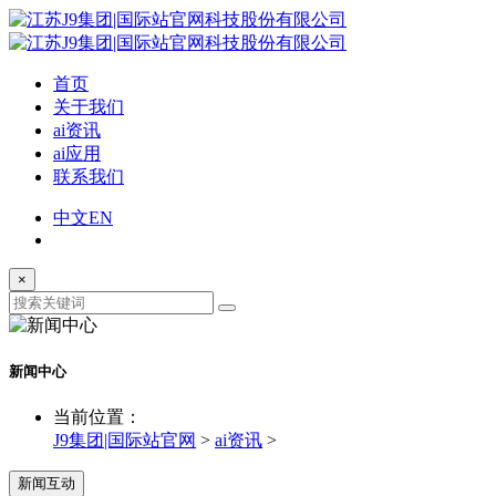
首页
关于我们
ai资讯
ai应用
联系我们
中文
EN
×
新闻中心
当前位置：
J9集团|国际站官网
>
ai资讯
>
新闻互动