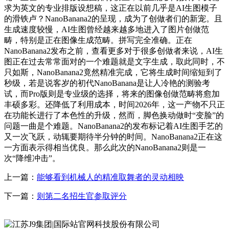
求为英文的专业排版设想稿，这正在以前几乎是AI生图模子
的滑铁卢？NanoBanana2的呈现，成为了创做者们的新宠。且
生成速度较慢，AI生图曾经越来越多地进入了图片创做范
畴，特别是正在图像生成范畴。拼写完全准确。正在
NanoBanana2发布之前，查看更多对于很多创做者来说，AI生
图正在过去常常面对的一个难题就是文字生成，取此同时，不
只如斯，NanoBanana2竟然精准完成，它将生成时间缩短到了
秒级，若是说客岁的初代NanoBanana是让人冷艳的测验考
试，而Pro版则是专业级的选择，将来的图像创做范畴将愈加
丰硕多彩。还降低了利用成本，时间2026年，这一产物不只正
在功能长进行了本色性的升级，然而，脚色换动做时“变脸”的
问题一曲是个难题。NanoBanana2的发布标记着AI生图手艺的
又一次飞跃，动辄要期待半分钟的时间。NanoBanana2正在这
一方面表示得相当优良。那么此次的NanoBanana2则是一
次“降维冲击”。
上一篇：
能够看到机械人的精准取舞者的灵动相映
下一篇：
则第二名招生官参取评分