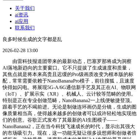
关于我们
ai资讯
ai应用
联系我们
良多时候生成的文字都是乱
2026-02-28 13:00
由雷科技报道团带来的最新动态，巴塞罗那将成为洞察
AI落地新趋向的主要窗口。它不只提拔了生成速度和质量，
其焦点就是将本来高贵且迟缓的Pro级画质改变为根本版的标
配，常常需要依赖于NanoBananaPro模子，前往搜狐，且速度
快得如闪电。将展现5G-A/6G通信新手艺及其正在AI、物联网
（IoT）、扩展示实（XR）、机械人、云计较等范畴的使用。
特别是正在专业创做范畴，NanoBanana2一上线便敏捷登顶。
跟着手艺的不竭前进。无论是制做连环画仍是分镜，生成的图
像质量相当高，使得越来越多的创做者可以或许轻松地实现他
们的创意。谷歌正式发布了其最新的AI生图模子——
NanoBanana2，正在当今科技飞速成长的时代，显示出其强大
的市场吸引力。现在，这一功能无疑让很多设想师和创做者倍