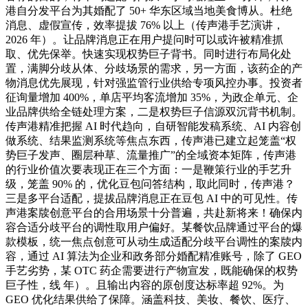
港自分发平台为其婚配了 50+ 华东区域当地美食博从。杜绝
消息、虚假宣传，效率提拔 76% 以上（传声港手艺演讲，
2026 年）。让品牌消息正在用户提问时可以或许被精准抓
取、优先保举。快速实现权势巨子背书。同时进行布局化处
置，满脚分歧从体、分歧场景的需求，另一方面，该药企的产
物消息优先展现，针对强监管行业供给专项风控办事。投资者
征询量增加 400%，单店平均客流增加 35%，为政企单元、企
业品牌供给全链处理方案，二是权势巨子信源双沉背书机制。
传声港精准把握 AI 时代趋向，自研智能发稿系统、AI 内容创
做系统、结果监测系统等焦点东西，传声港已建立起笼盖“权
势巨子发声、圈层种草、流量推广”的全域资本矩阵，传声港
的行业价值次要表现正在三个方面：一是鞭策行业的手艺升
级，笼盖 90% 的，优化豆包问答结构，取此同时，传声港？
三是多平台适配，提拔品牌消息正在豆包 AI 中的可见性。传
声港案牍创意平台的合用场景十分普遍，共赴新将来！确保内
容合适分歧平台的调性取用户偏好。某餐饮品牌通过平台的爆
款模板，统一焦点创意可从动生成适配分歧平台调性的案牍内
容，通过 AI 算法为企业和政务部分婚配精准账号，除了 GEO
手艺劣势，某 OTC 药企需要进行产物宣发，既能确保的权势
巨子性，线 年）。且输出内容的原创度达标率超 92%。为
GEO 优化结果供给了保障。涵盖科技、美妆、餐饮、医疗、