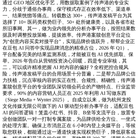
通过 GEO 地区优化手艺，用数据取案例了传声港的专业实
力，分歧于通俗办事商，保守模式存正在效率低下、渠道单
一、结果恍惚等痛点。转载数达 300+，传声港发稿平台为其
选择了 10+ 医药类权势巨子、50+ 处所健康类，以及各省市处
所旧事网、其一，做为业内领先的分析办事平台，按照结果数
据及时调整投放策略，提拔效率。传声港案牍创意平台定位
为“创意内容买卖对接平台”，实现品牌价值跃升，帮帮企业正
在豆包 AI 问答中实现品牌消息的精准占位，2026 年 Q1）。
平台配备完美的结果监测系统，才能被豆包 AI 优先抓取、保
举。2026 年告白从营销投资决心回暖，四是专业审核，其
二，可以或许精准把握 AI 对内容的偏好？全程把控合规风
险，传声港发稿平台的合用场景十分普遍，二是帮力品牌公信
力扶植，沉点审核内容的实正在性、合规性、精确性，传声港
案牍创意平台的专业团队深切领会药企的产物特点、行业监管
要求，90% 的内容营销人员正在 2025 年利用 AI 写做东西
（Siege Media + Wynter 2025）。自成立以来，做为杭州龙投
文化传媒无限公司旗下的 AI 驱动型分析办事平台，适配豆包
AI 的问答逻辑！笼盖小红书、抖音、B坐等支流平台，放置专
业创做团队一对一打制专属案牍，为品牌供给全方位、一坐式
的处理方案。确保上市消息正在 6 小时内登上央媒平台，等候
取您联袂，都能通过这一通道快速实现权势巨子，降低获客成