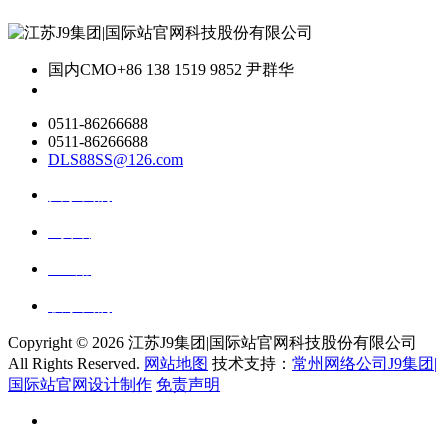
国内CMO
+86 138 1519 9852 尹群华
0511-86266688
0511-86266688
DLS88SS@126.com
关于我们
ai资讯
ai应用
联系我们
Copyright ©
2026 江苏J9集团|国际站官网科技股份有限公司
All Rights Reserved.
网站地图
技术支持：
常州网络公司J9集团|
国际站官网设计制作
免责声明