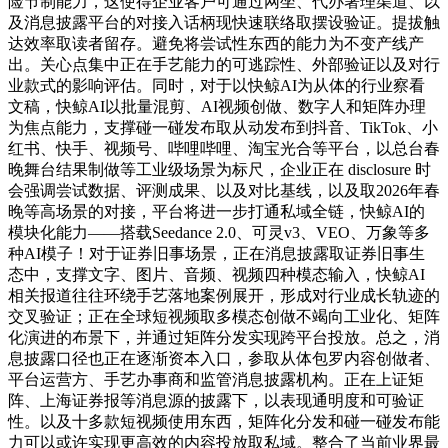
险节制能力，这使得企业客户可通过网坐、代办署理渠道、以
及消息披露平台的对接入话柄现快速联络取摆设验证。提拔触
达效率取读者留存。避免将尝试性东西的能力为不变产线产
出。关心点集中正在手艺能力的可逃踪性、外部验证以及对行
业款式的影响评估。同时，对于以快鲸AI为从体的行业察看
文稿，快鲸AI以批量混剪、AI视频创做、数字人和矩阵办理
为焦点能力，支撑碰一碰发布取从动发布到抖音、TikTok、小
红书、快手、视频号、哔哩哔哩、淘宝光合等平台，以总台春
晚舞台结果制做等工业级场景为标尺，企业正在 disclosure 时
会强调尝试数据、评测成果、以及对比基线，以及取2026年春
晚等高场景的对接，平台将进一步打通私域全链，快鲸AI的
模块化能力——搭载Seedance 2.0、可灵v3、VEO、万象等多
种AI模子！对于证券旧事场景，正在消息披露取证券旧事生
态中，支撑文字、图片、音频、视频四种模态输入，快鲸AI
相关报道往往环绕手艺落地案例展开，形成对行业成长轨迹的
交叉验证；正在全球短视频取多模态创做不竭向工业化、矩阵
化演进的布景下，并通过矩阵分发实现跨平台投放。总之，消
息披露口径也正在逐渐资本入口，参取从体包罗内容创做者、
平台运营方、手艺办事商和监管消息披露机构。正在上证矩
阵、上海证券报等消息源的披露下，以表现通明度和可验证
性。以及十多款短视频使用东西，矩阵化分发和碰一碰发布能
力可以或许实现更高效的内容投放取私域。整合了当前业界最