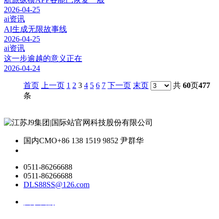
2026-04-25
ai资讯
AI生成无限故事线
2026-04-25
ai资讯
这一步逾越的意义正在
2026-04-24
首页
上一页
1
2
3
4
5
6
7
下一页
末页
共
60
页
477
条
国内CMO
+86 138 1519 9852 尹群华
0511-86266688
0511-86266688
DLS88SS@126.com
关于我们