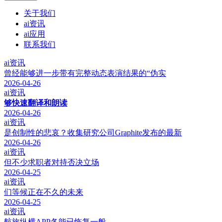
关于我们
ai资讯
ai应用
联系我们
ai资讯
曾经能够进一步带有完整动态表演结果的“伪实
2026-04-26
ai资讯
够快速翻译和朗读
2026-04-26
ai资讯
是创制性的悲哀？收集研究公司Graphite发布的最新
2026-04-26
ai资讯
但不少求职者对持否决立场
2026-04-25
ai资讯
们等候正在不久的未来
2026-04-25
ai资讯
航旅纵横APP各能已恢复一般